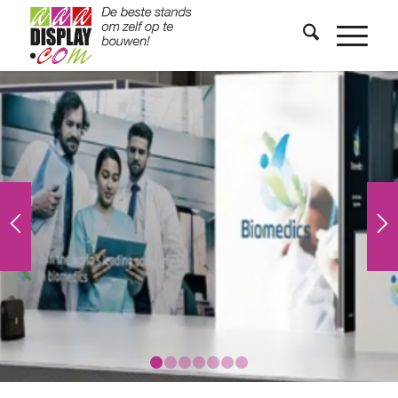
1
2
3
4
5
6
7