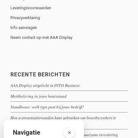
Leveringsvoorwaarden
Privacyverklaring
Info aanvragen
Neem contact op met AAA Display
RECENTE BERICHTEN
AAA Display uitgelicht in INTO Business
Merkbeleving in jouw beursstand
Standbouw: welk type past bij jouw bedrijf?
Hoe u presentatiewanden kunt gebruiken om beursbezoekers te
boeien
Navigatie
Herbruikbare beursstands: een slimme en duurzame investering