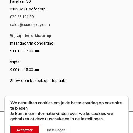
Parellaan 30
2132 WS Hoofddorp
020 26 191 89
sales@aaadisplay.com
Wij zijn bereikbaar op:
maandag t/m donderdag
9.00 tot 17.00 uur
vrijdag
9.00 tot 15.00 uur
Showroom bezoek op afspraak
We gebruiken cookies om je de beste ervaring op onze site
te bieden.
Je kunt meer informatie vinden over welke cookies we
gebruiken of deze uitschakelen in de
instellingen
.
9.4
62 reviews
Accepteer
Instellingen
© Copyright 2026 AAA Display. All Rights Reserved.