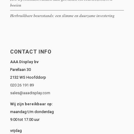
boeien
Herbruikbare beursstands: een slimme en duurzame investering
CONTACT INFO
AAA Display bv
Parellaan 30
2132 WS Hoofddorp
020 26 191 89
sales@aaadisplay.com
Wij zijn bereikbaar op:
maandag t/m donderdag
9.00 tot 17.00 uur
vrijdag