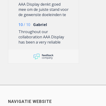
AAA Display denkt goed
mee om de juiste stand voor
de gewenste doeleinden te
verkrijgen
10
/
10
Gabriel
Throughout our
collaboration AAA Display
has been a very reliable
partner. The customer
service addresses matters
efficiently, providing well-
informed advice. The results
have been consistently
good and with an emphasis
and commitment to quality.
They have and will continue
to be a valuable supplier
that we can confidently
work with.
NAVIGATIE WEBSITE