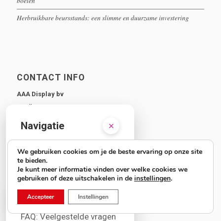
boeien
Herbruikbare beursstands: een slimme en duurzame investering
CONTACT INFO
AAA Display bv
Parellaan 30
2132 WS Hoofddorp
Navigatie
020 26 191 89
sales@aaadisplay.com
Voordelen
We gebruiken cookies om je de beste ervaring op onze site
te bieden.
Wij zijn bereikbaar op:
Je kunt meer informatie vinden over welke cookies we
Assortiment
maandag t/m donderdag
gebruiken of deze uitschakelen in de
instellingen
.
9.00 tot 17.00 uur
Keuzehulp
Accepteer
Instellingen
vrijdag
FAQ: Veelgestelde vragen
9.00 tot 15.00 uur