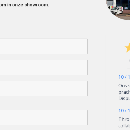
lkom in onze showroom.
10
/
Ons 
prac
Displ
syste
10
/
top u
we go
Thro
klein
colla