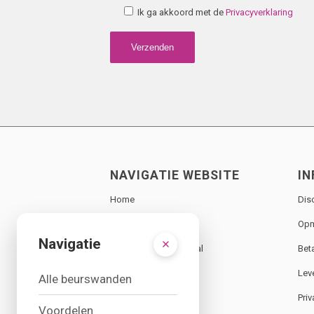
Ik ga akkoord met de
Privacyverklaring
NAVIGATIE WEBSITE
IN
Home
Dis
Overzicht producten
Opm
Navigatie
Verhuur standmateriaal
Bet
Over ons
Lev
Alle beurswanden
Nieuws
Priv
Voordelen