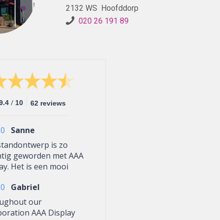
2132 WS Hoofddorp
020 26 191 89
/
9.4
10
62 reviews
10
Sanne
standontwerp is zo
htig geworden met AAA
ay. Het is een mooi
em en het ziet er altijd
10
Gabriel
it. De banners kunnen
ed zelf opzetten voor
ughout our
ere events en voor de
boration AAA Display