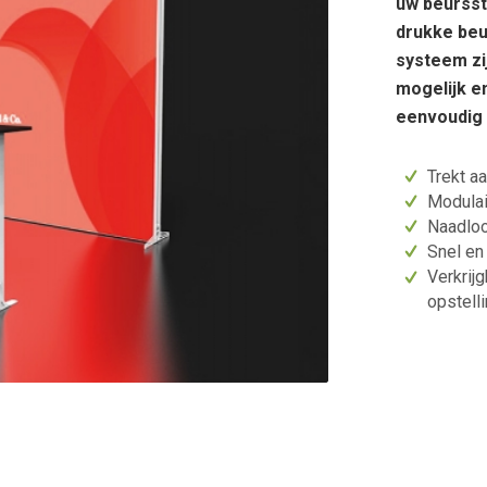
uw beursst
drukke beu
systeem zi
mogelijk e
eenvoudig 
Trekt a
Modulai
Naadloo
Snel en
Verkrij
opstell
2