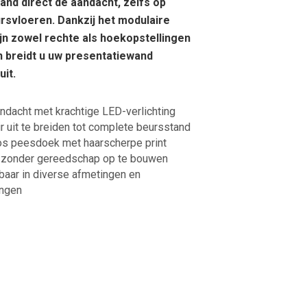
and direct de aandacht, zelfs op
rsvloeren. Dankzij het modulaire
jn zowel rechte als hoekopstellingen
n breidt u uw presentatiewand
uit.
andacht met krachtige LED-verlichting
r uit te breiden tot complete beursstand
s peesdoek met haarscherpe print
 zonder gereedschap op te bouwen
gbaar in diverse afmetingen en
ingen