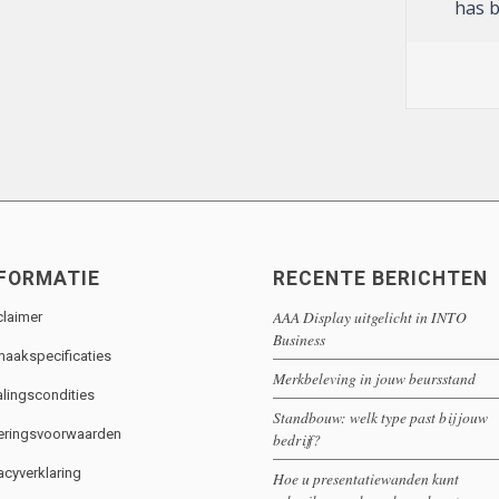
gehel
has b
stan
part
Displ
servi
optie.
effic
comm
infor
goed
have 
good
and c
They 
to be
that 
work 
FORMATIE
RECENTE BERICHTEN
AAA Display uitgelicht in INTO
claimer
Business
aakspecificaties
Merkbeleving in jouw beursstand
alingscondities
Standbouw: welk type past bij jouw
eringsvoorwaarden
bedrijf?
acyverklaring
Hoe u presentatiewanden kunt