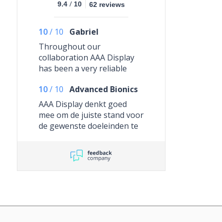
/
9.4
10
62 reviews
10
/
10
Gabriel
Throughout our
collaboration AAA Display
has been a very reliable
partner. The customer
10
/
10
Advanced Bionics
service addresses matters
efficiently, providing well-
AAA Display denkt goed
informed advice. The results
mee om de juiste stand voor
have been consistently
de gewenste doeleinden te
good and with an emphasis
verkrijgen
and commitment to quality.
They have and will continue
to be a valuable supplier
that we can confidently
work with.