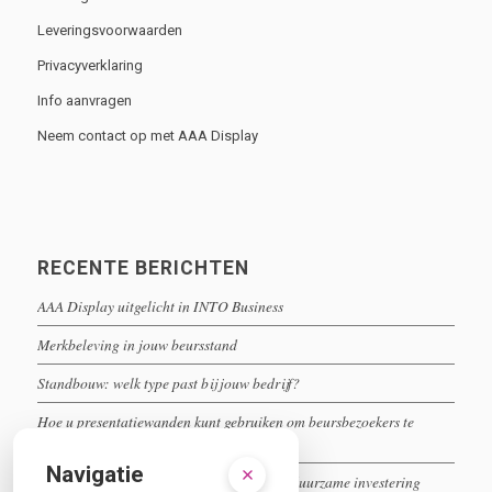
Leveringsvoorwaarden
Privacyverklaring
Info aanvragen
Neem contact op met AAA Display
RECENTE BERICHTEN
AAA Display uitgelicht in INTO Business
Merkbeleving in jouw beursstand
Standbouw: welk type past bij jouw bedrijf?
Hoe u presentatiewanden kunt gebruiken om beursbezoekers te
boeien
Navigatie
Herbruikbare beursstands: een slimme en duurzame investering