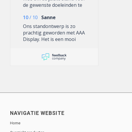
de gewenste doeleinden te
verkrijgen
10
/
10
Sanne
Ons standontwerp is zo
prachtig geworden met AAA
Display. Het is een mooi
systeem en het ziet er altijd
top uit. De banners kunnen
we goed zelf opzetten voor
kleinere events en voor de
gehele stand is de
standopbouw van AAA
Display echt een super
optie. Altijd fijne
communicatie en en wordt
goed meegedacht!
NAVIGATIE WEBSITE
Home