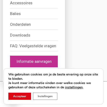
Accessoires
020 26 191 89
sales@aaadisplay.com
Balies
Wij zijn bereikbaar op:
Onderdelen
maandag t/m donderdag
9.00 tot 17.00 uur
Downloads
vrijdag
FAQ: Veelgestelde vragen
9.00 tot 15.00 uur
Showroom bezoek op afspraak
Informatie aanvragen
→
We gebruiken cookies om je de beste ervaring op onze site
Showroom bezoeken
te bieden.
Je kunt meer informatie vinden over welke cookies we
gebruiken of deze uitschakelen in de
instellingen
.
9.4
62 reviews
Accepteer
Instellingen
© Copyright 2026 AAA Display. All Rights Reserved.