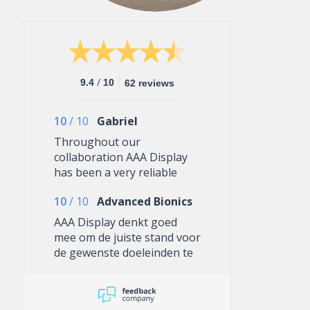
/
9.4
10
62 reviews
10
/
10
Gabriel
Throughout our
collaboration AAA Display
has been a very reliable
partner. The customer
10
/
10
Advanced Bionics
service addresses matters
efficiently, providing well-
AAA Display denkt goed
informed advice. The results
mee om de juiste stand voor
have been consistently
de gewenste doeleinden te
good and with an emphasis
verkrijgen
and commitment to quality.
They have and will continue
to be a valuable supplier