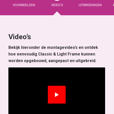
N
VOORBEELDEN
VIDEO’S
UITBREIDINGEN
Video’s
Bekijk hieronder de montagevideo’s en ontdek
hoe eenvoudig Classic & Light Frame kunnen
worden opgebouwd, aangepast en uitgebreid.