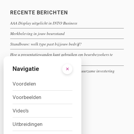
RECENTE BERICHTEN
AAA Display uitgelicht in INTO Business
Merkbeleving in jouw beursstand
Standbouw: welk type past bij jouw bedrijf?
Hoe u presentatiewanden kunt gebruiken om beursbezoekers te
boeien
Navigatie
Herbruikbare beursstands: een slimme en duurzame investering
Voordelen
Voorbeelden
CONTACT INFO
Video's
AAA Display bv
Uitbreidingen
Parellaan 30
2132 WS Hoofddorp