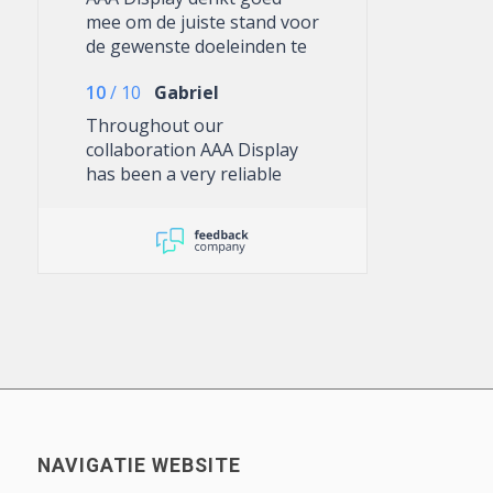
mee om de juiste stand voor
de gewenste doeleinden te
verkrijgen
10
/
10
Gabriel
Throughout our
collaboration AAA Display
has been a very reliable
partner. The customer
service addresses matters
efficiently, providing well-
informed advice. The results
have been consistently
good and with an emphasis
and commitment to quality.
They have and will continue
to be a valuable supplier
that we can confidently
work with.
NAVIGATIE WEBSITE