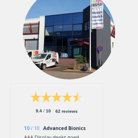
/
9.4
10
62 reviews
10
/
10
Advanced Bionics
AAA Display denkt goed