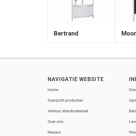
Bertrand
Moo
NAVIGATIE WEBSITE
IN
Home
Dis
Overzicht producten
Opm
Verhuur standmateriaal
Bet
Over ons
Lev
Nieuws
Priv