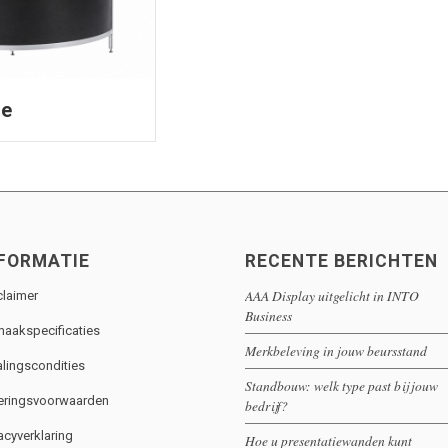
re
FORMATIE
RECENTE BERICHTEN
AAA Display uitgelicht in INTO
claimer
Business
aakspecificaties
Merkbeleving in jouw beursstand
alingscondities
Standbouw: welk type past bij jouw
eringsvoorwaarden
bedrijf?
acyverklaring
Hoe u presentatiewanden kunt