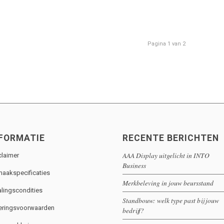
Pagina 1 van 2
FORMATIE
RECENTE BERICHTEN
AAA Display uitgelicht in INTO
claimer
Business
aakspecificaties
Merkbeleving in jouw beursstand
alingscondities
Standbouw: welk type past bij jouw
eringsvoorwaarden
bedrijf?