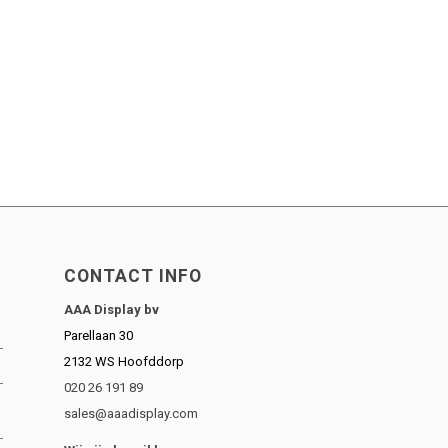
CONTACT INFO
AAA Display bv
Parellaan 30
2132 WS Hoofddorp
020 26 191 89
sales@aaadisplay.com