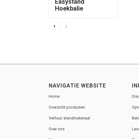
Easystand
Hoekbalie
1
2
NAVIGATIE WEBSITE
IN
Home
Dis
Overzicht producten
Opm
Verhuur standmateriaal
Bet
Over ons
Lev