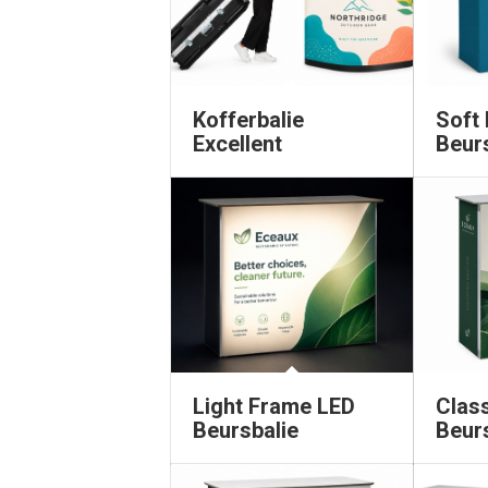
Kofferbalie
Soft
Excellent
Beur
Light Frame LED
Clas
Beursbalie
Beur