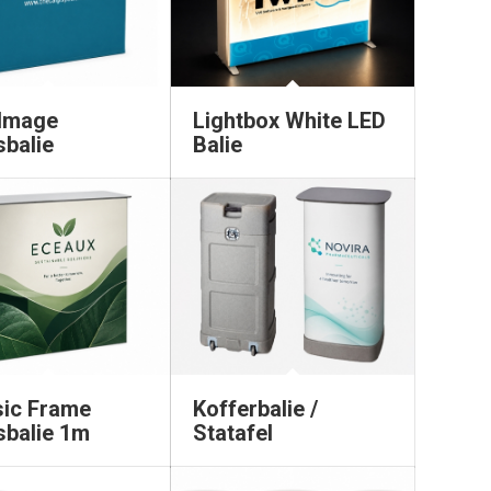
 Image
Lightbox White LED
sbalie
Balie
sic Frame
Kofferbalie /
sbalie 1m
Statafel