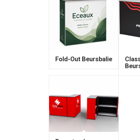
Fold-Out Beursbalie
Clas
Beur