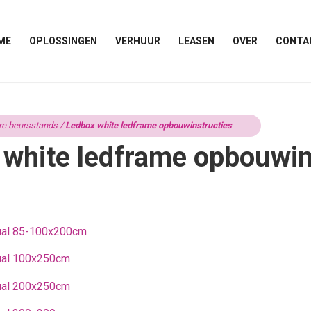
ME
OPLOSSINGEN
VERHUUR
LEASEN
OVER
CONTA
re beursstands
/
Ledbox white ledframe opbouwinstructies
white ledframe opbouwin
ual 85-100x200cm
ual 100x250cm
ual 200x250cm