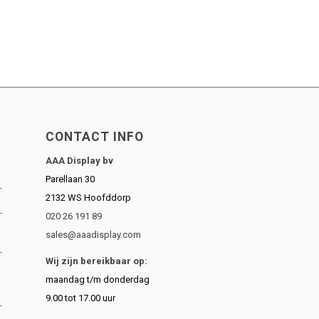
CONTACT INFO
AAA Display bv
Parellaan 30
2132 WS Hoofddorp
020 26 191 89
sales@aaadisplay.com
Wij zijn bereikbaar op:
maandag t/m donderdag
9.00 tot 17.00 uur