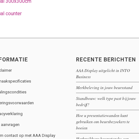
ual 300x300cm
al counter
FORMATIE
RECENTE BERICHTEN
AAA Display uitgelicht in INTO
claimer
Business
aakspecificaties
Merkbeleving in jouw beursstand
alingscondities
Standbouw: welk type past bij jouw
eringsvoorwaarden
bedrijf?
acyverklaring
Hoe u presentatiewanden kunt
gebruiken om beursbezoekers te
o aanvragen
boeien
m contact op met AAA Display
Herbruikbare beursstands: een