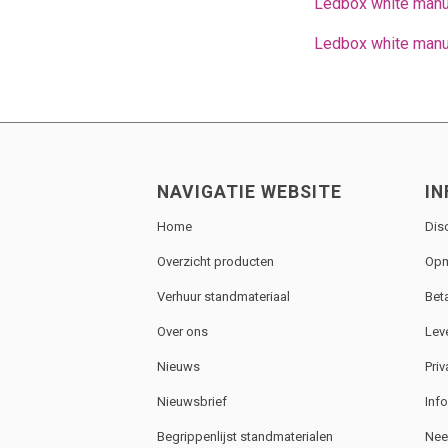
Ledbox white man
Ledbox white manu
NAVIGATIE WEBSITE
IN
Home
Dis
Overzicht producten
Opm
Verhuur standmateriaal
Bet
Over ons
Lev
Nieuws
Priv
Nieuwsbrief
Inf
Begrippenlijst standmaterialen
Nee