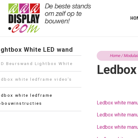
HO
ightbox White LED wand
Home
/
Modulai
ED Beurswand Lightbox White
Ledbox 
edbox white ledframe video’s
edbox white ledframe
Ledbox white man
pbouwinstructies
Ledbox white man
Ledbox white man