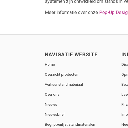
systemen zijn ontwikkeld om stands in v
Meer informatie over onze
Pop-Up Design
NAVIGATIE WEBSITE
IN
Home
Dis
Overzicht producten
Opm
Verhuur standmateriaal
Bet
Over ons
Lev
Nieuws
Priv
Nieuwsbrief
Inf
Begrippenlijst standmaterialen
Nee