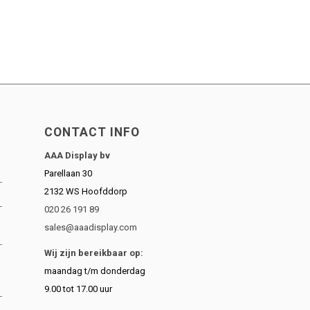
CONTACT INFO
AAA Display bv
Parellaan 30
2132 WS Hoofddorp
020 26 191 89
sales@aaadisplay.com
Wij zijn bereikbaar op:
maandag t/m donderdag
9.00 tot 17.00 uur