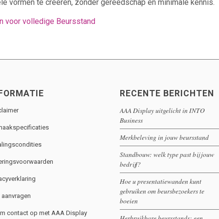
ele vormen te creëren, zonder gereedschap en minimale kennis.
 voor volledige Beursstand
FORMATIE
RECENTE BERICHTEN
AAA Display uitgelicht in INTO
claimer
Business
aakspecificaties
Merkbeleving in jouw beursstand
alingscondities
Standbouw: welk type past bij jouw
eringsvoorwaarden
bedrijf?
acyverklaring
Hoe u presentatiewanden kunt
gebruiken om beursbezoekers te
o aanvragen
boeien
m contact op met AAA Display
Herbruikbare beursstands: een