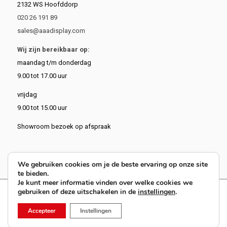
2132 WS Hoofddorp
020 26 191 89
sales@aaadisplay.com
Wij zijn bereikbaar op:
maandag t/m donderdag
9.00 tot 17.00 uur
vrijdag
9.00 tot 15.00 uur
Showroom bezoek op afspraak
We gebruiken cookies om je de beste ervaring op onze site
te bieden.
Je kunt meer informatie vinden over welke cookies we
gebruiken of deze uitschakelen in de
instellingen
.
9.4
62 reviews
Accepteer
Instellingen
© Copyright 2026 AAA Display. All Rights Reserved.